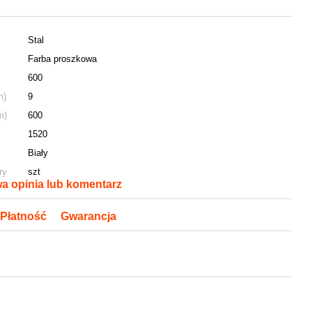
Stal
Farba proszkowa
600
m)
9
m)
600
1520
Biały
ry
szt
a opinia lub komentarz
Płatność
Gwarancja