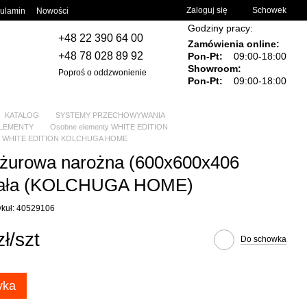
Zaloguj się
Schowek
ulamin
Nowości
Godziny pracy:
+48 22 390 64 00
Zamówienia online:
+48 78 028 89 92
Pon-Pt:
09:00-18:00
Showroom:
Poproś o oddzwonienie
Pon-Pt:
09:00-18:00
KATALOG
SYSTEMY PRZECHOWYWANIA
LEMENTY
Osobne elementy WHITE EDITION
ty WHITE EDITION KOLCHUGA HOME
ażurowa narożna (600х600х406
iała (KOLCHUGA HOME)
ykuł: 40529106
ł/szt
Do schowka
yka