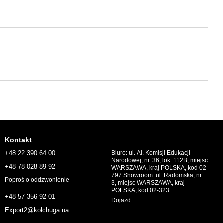
Kontakt
+48 22 390 64 00
Biuro: ul. Al. Komisji Edukacji
Narodowej, nr. 36, lok. 112B, miejsc
+48 78 028 89 92
WARSZAWA, kraj POLSKA, kod 02-
797 Showroom: ul. Radomska, nr.
Poproś o oddzwonienie
3, miejsc WARSZAWA, kraj
POLSKA, kod 02-323
+48 57 356 92 01
Dojazd
Export2@kolchuga.ua