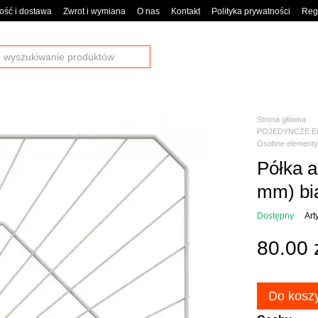
ość i dostawa
Zwrot i wymiana
O nas
Kontakt
Polityka prywatności
Reg
Strona główna
POJEDYNCZE E
Osobne elemen
Półka 
mm) b
Dostępny
Art
80.00 z
Do kosz