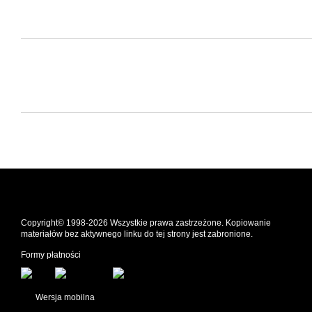
Copyright© 1998-2026 Wszystkie prawa zastrzeżone. Kopiowanie
materiałów bez aktywnego linku do tej strony jest zabronione.
Formy płatności
Wersja mobilna