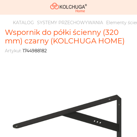
KATALOG
SYSTEMY PRZECHOWYWANIA
Elementy ście
Wspornik do półki ścienny (320
mm) czarny (KOLCHUGA HOME)
Artykuł:
1744988182